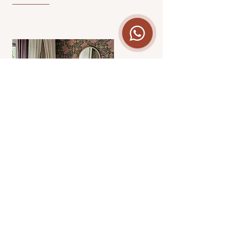
Interieurontwerp babykamer
Harderwijk
Een kleine kinderkamer, met slimme
oplossingen voor meer bergruimte. Een mooie
DIY waarbij de wasmachine en droger passend
in het geheel zijn 'weggewerkt'.
Bekijk project