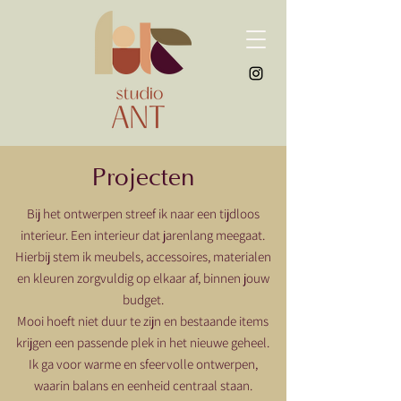
Projecten
Bij het ontwerpen streef ik naar een tijdloos
interieur. Een interieur dat jarenlang meegaat.
Hierbij stem ik meubels, accessoires, materialen
en kleuren zorgvuldig op elkaar af, binnen jouw
budget.
Mooi hoeft niet duur te zijn en bestaande items
krijgen een passende plek in het nieuwe geheel.
Ik ga voor warme en sfeervolle ontwerpen,
waarin balans en eenheid centraal staan.